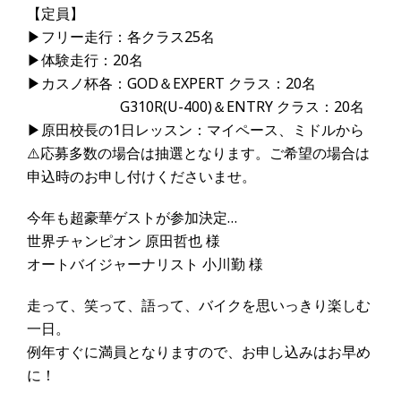
【定員】
▶フリー走行：各クラス25名
▶体験走行：20名
▶カスノ杯各：GOD＆EXPERT クラス：20名
G310R(U-400)＆ENTRY クラス：20名
▶原田校長の1日レッスン：マイペース、ミドルから
⚠️応募多数の場合は抽選となります。ご希望の場合は
申込時のお申し付けくださいませ。
今年も超豪華ゲストが参加決定…
世界チャンピオン 原田哲也 様
オートバイジャーナリスト 小川勤 様
走って、笑って、語って、バイクを思いっきり楽しむ
一日。
例年すぐに満員となりますので、お申し込みはお早め
に！