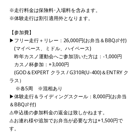
※走行料金は保険料･入場料を含みます。
※体験走行は割引適用外となります。
【参加費】
▶フリー走行＋リレー：26,000円(お弁当＆BBQ🍖付)
(マイペース、ミドル、ハイペース)
昨年カスノ運動会へご参加頂いた方は：-1,000円
カスノ杯参加：+3,000円
(GOD＆EXPERT クラス / G310R(U-400)＆ENTRY ク
ラス）
※各5周 ※混相あり
▶体験走行＆ライディングスクール：8,000円(お弁当
＆BBQ🍖付)
⚠️申込後の参加料金の返金は致しかねます。
⚠️お連れ様や追加でお弁当が必要な方は+1,500円で
す。