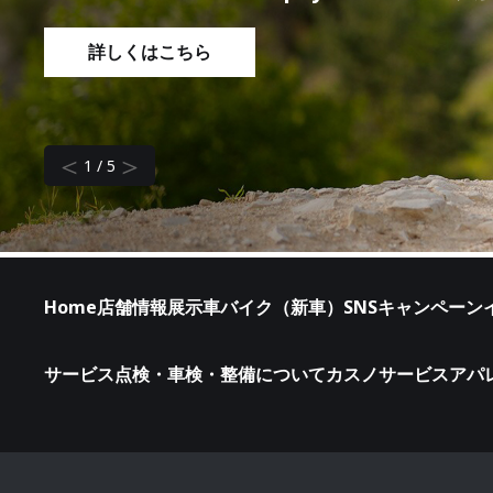
詳しくはこちら
＜
＞
2
/
5
Home
店舗情報
展示車
バイク（新車）
SNS
キャンペーン
サービス
点検・車検・整備について
カスノサービス
アパ